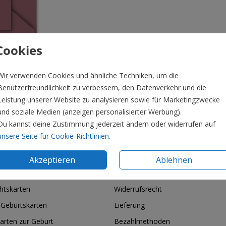
Cookies
Wir verwenden Cookies und ähnliche Techniken, um die
Benutzerfreundlichkeit zu verbessern, den Datenverkehr und die
Leistung unserer Website zu analysieren sowie für Marketingzwecke
und soziale Medien (anzeigen personalisierter Werbung).
Du kannst deine Zustimmung jederzeit ändern oder widerrufen auf
Preis:
0,5
unsere Seite für Cookie-Richtlinien
.
Akzeptieren
Ablehnen
ie & Feiertage
Informationen
htskarten
Widerrufsrecht
 Geburtskarten
Lieferung
arten zur Geburt
Bezahlmethoden