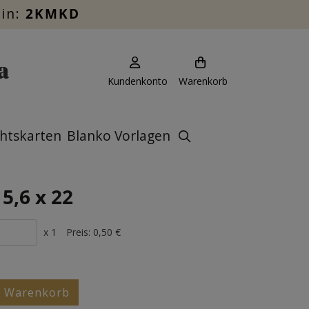
ein:
2KMKD
Kundenkonto
Warenkorb
htskarten
Blanko Vorlagen
5,6 x 22
x 1
Preis:
0,50 €
n Warenkorb