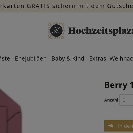
rkarten GRATIS sichern mit dem Gutsch
äste
Ehejubiläen
Baby & Kind
Extras
Weihnac
Berry 1
Anzahl
In de