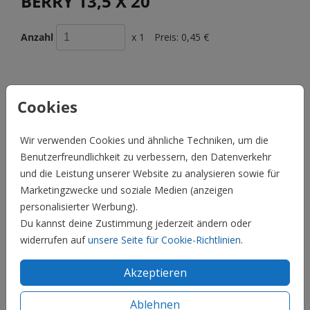
BERRY 13,5 X 20
Anzahl
x 1
Preis:
0,45 €
Cookies
BESCHREIBUNG
Berry 13,5 x 20
Wir verwenden Cookies und ähnliche Techniken, um die
Preis:
0,45 €
für 1
Benutzerfreundlichkeit zu verbessern, den Datenverkehr
und die Leistung unserer Website zu analysieren sowie für
Hochzeit
Marketingzwecke und soziale Medien (anzeigen
personalisierter Werbung).
Familie & Feiertage
Du kannst deine Zustimmung jederzeit ändern oder
widerrufen auf
unsere Seite für Cookie-Richtlinien
.
Informationen
Akzeptieren
Service
Ablehnen