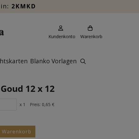
ein:
2KMKD
Kundenkonto
Warenkorb
htskarten
Blanko Vorlagen
 Goud 12 x 12
x 1
Preis:
0,65 €
n Warenkorb