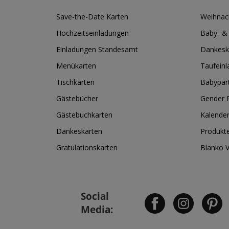
Save-the-Date Karten
Weihnac
Hochzeitseinladungen
Baby- &
Einladungen Standesamt
Dankesk
Menükarten
Taufein
Tischkarten
Babypar
Gästebücher
Gender R
Gästebuchkarten
Kalende
Dankeskarten
Produkt
Gratulationskarten
Blanko 
Social
Media: