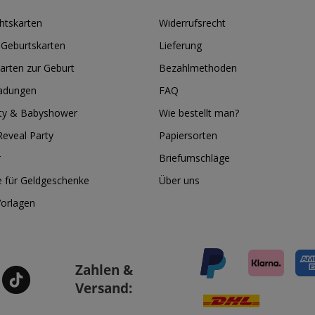
htskarten
Widerrufsrecht
 Geburtskarten
Lieferung
arten zur Geburt
Bezahlmethoden
ladungen
FAQ
ty & Babyshower
Wie bestellt man?
eveal Party
Papiersorten
r
Briefumschläge
e für Geldgeschenke
Über uns
Vorlagen
Zahlen &
Versand: