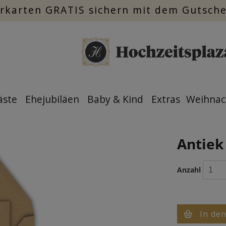
rkarten GRATIS sichern mit dem Gutsch
äste
Ehejubiläen
Baby & Kind
Extras
Weihnac
Antiek
Anzahl
In de