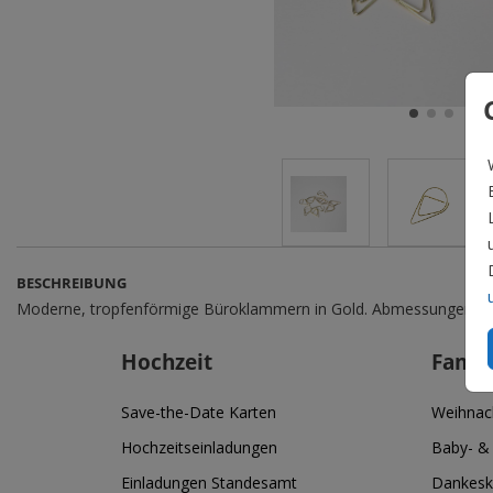
BESCHREIBUNG
Moderne, tropfenförmige Büroklammern in Gold. Abmessungen: 2,5 
Hochzeit
Famil
Save-the-Date Karten
Weihnac
Hochzeitseinladungen
Baby- &
Einladungen Standesamt
Dankesk