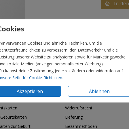
In de
Cookies
Wir verwenden Cookies und ähnliche Techniken, um die
Benutzerfreundlichkeit zu verbessern, den Datenverkehr und die
Leistung unserer Website zu analysieren sowie für Marketingzwecke
und soziale Medien (anzeigen personalisierter Werbung).
Du kannst deine Zustimmung jederzeit ändern oder widerrufen auf
Preis:
5,5
unsere Seite für Cookie-Richtlinien
.
x 1,5 cm. Erhältlich als Set mit 25 Klammern.
Akzeptieren
Ablehnen
ie & Feiertage
Informationen
htskarten
Widerrufsrecht
 Geburtskarten
Lieferung
arten zur Geburt
Bezahlmethoden