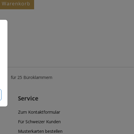
n Warenkorb
0 €
für 25 Büroklammern
Service
Zum Kontaktformular
Für Schweizer Kunden
Musterkarten bestellen