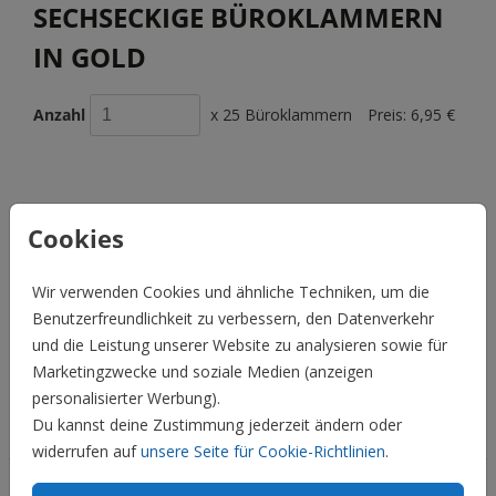
SECHSECKIGE BÜROKLAMMERN
IN GOLD
Anzahl
x 25 Büroklammern
Preis:
6,95 €
BESCHREIBUNG
Cookies
Die sechseckigen Büroklammern sind ein wahrer Hingucker.
Ihr erhaltet diese bei uns im Set zu 25 Stück. An der
Wir verwenden Cookies und ähnliche Techniken, um die
breitesten Stelle haben die Klammern einen Durchmesser
Benutzerfreundlichkeit zu verbessern, den Datenverkehr
von etwa 2,3 cm.
und die Leistung unserer Website zu analysieren sowie für
Marketingzwecke und soziale Medien (anzeigen
Preis:
6,95 €
für 25 Büroklammern
personalisierter Werbung).
Du kannst deine Zustimmung jederzeit ändern oder
Hochzeit
widerrufen auf
unsere Seite für Cookie-Richtlinien
.
Familie & Feiertage