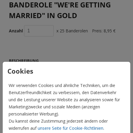
BANDEROLE "WE'RE GETTING
MARRIED" IN GOLD
Anzahl
x 25 Banderolen
Preis:
8,95 €
BESCHREIBUNG
Unsere schönen transparenten Banderolen mit dem Spruch
Cookies
"we're getting married" passen perfekt zu jeder
Hochzeitseinladung. Die Banderolen haben die Maße 32 x 4
Wir verwenden Cookies und ähnliche Techniken, um die
cm, so dass Ihr damit Karten, Umschläge oder Pocketfolds
Benutzerfreundlichkeit zu verbessern, den Datenverkehr
mit 15 cm Breite verschließen könnt. Als Set mit 25 Stück
und die Leistung unserer Website zu analysieren sowie für
erhältlich.
Marketingzwecke und soziale Medien (anzeigen
personalisierter Werbung).
Preis:
8,95 €
für 25 Banderolen
Du kannst deine Zustimmung jederzeit ändern oder
widerrufen auf
unsere Seite für Cookie-Richtlinien
.
Hochzeit