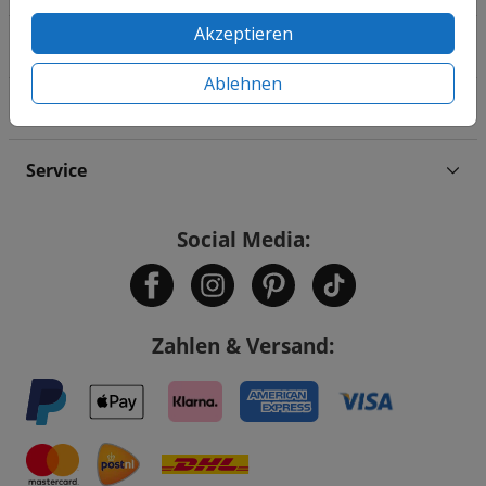
Akzeptieren
Familie & Feiertage
Ablehnen
Informationen
Service
Social Media:
Zahlen & Versand: