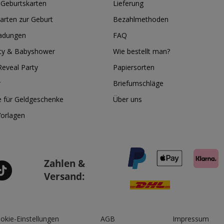
 Geburtskarten
Lieferung
arten zur Geburt
Bezahlmethoden
ladungen
FAQ
ty & Babyshower
Wie bestellt man?
eveal Party
Papiersorten
r
Briefumschläge
e für Geldgeschenke
Über uns
Vorlagen
Zahlen &
Versand:
okie-Einstellungen
AGB
Impressum