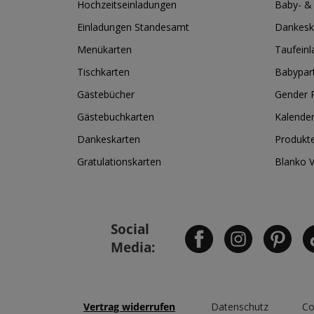
Hochzeitseinladungen
Baby- &
Einladungen Standesamt
Dankesk
Menükarten
Taufein
Tischkarten
Babypar
Gästebücher
Gender R
Gästebuchkarten
Kalende
Dankeskarten
Produkt
Gratulationskarten
Blanko 
Social
Media:
Vertrag widerrufen
Datenschutz
Co