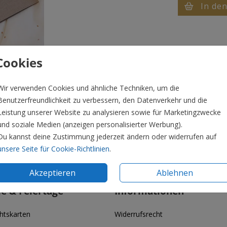
In de
Cookies
Wir verwenden Cookies und ähnliche Techniken, um die
Benutzerfreundlichkeit zu verbessern, den Datenverkehr und die
Leistung unserer Website zu analysieren sowie für Marketingzwecke
und soziale Medien (anzeigen personalisierter Werbung).
Preis:
8,9
Du kannst deine Zustimmung jederzeit ändern oder widerrufen auf
Mond und kleinen Sternchen aus Goldfolie. Sie
unsere Seite für Cookie-Richtlinien
.
der Pocketfolds mit 15 cm Breite verschließen
Akzeptieren
Ablehnen
ie & Feiertage
Informationen
htskarten
Widerrufsrecht