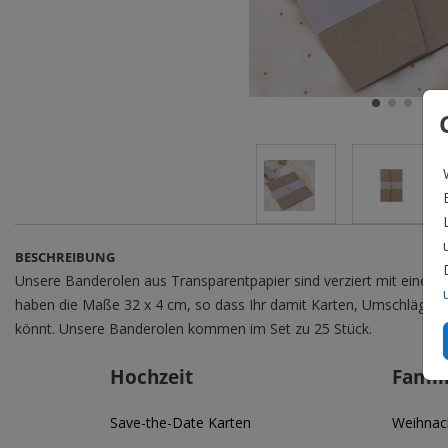
BESCHREIBUNG
Unsere Banderolen aus Transparentpapier sind verziert mit einem 
haben die Maße 32 x 4 cm, so dass Ihr damit Karten, Umschläge o
könnt. Unsere Banderolen kommen im Set zu 25 Stück.
Hochzeit
Famil
Save-the-Date Karten
Weihnac