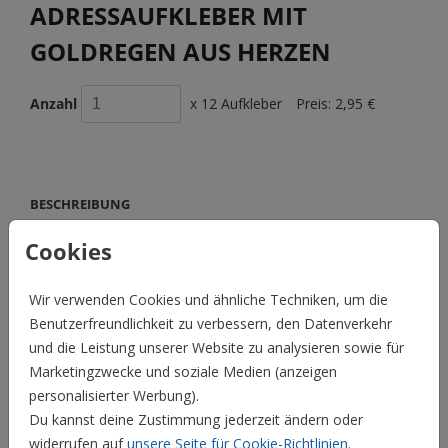
ADRESSAUFKLEBER MIT
GOLDREGEN AUS HERZEN
Anzahl
x 12 Aufkleber
Preis:
2,95 €
BESCHREIBUNG
Für dunkelfarbige Umschläge raten wir Euch
Cookies
Adressaufkleber zu nutzen. Jeder Bogen beinhaltet 12
Adressaufkleber auf weißem Papier. Die Aufkleber sind mit
Wir verwenden Cookies und ähnliche Techniken, um die
Goldfolienherzen verziert. Ihr könnt auf die Aufkleber
Benutzerfreundlichkeit zu verbessern, den Datenverkehr
draufschreiben oder sie auch bedrucken. Maße der
und die Leistung unserer Website zu analysieren sowie für
Aufkleber: 43 mm x 109 mm Blatt: 30,3 cm hoch x 22,5 cm
Marketingzwecke und soziale Medien (anzeigen
breit
personalisierter Werbung).
Preis:
2,95 €
für 12 Aufkleber
Du kannst deine Zustimmung jederzeit ändern oder
widerrufen auf
unsere Seite für Cookie-Richtlinien
.