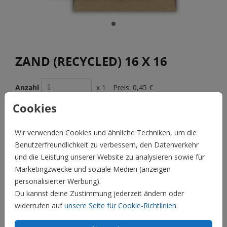
ZAND (RECYCLED) 16 X 16
Anzahl
x 1
Preis:
0,45 €
Cookies
Wir verwenden Cookies und ähnliche Techniken, um die
BESCHREIBUNG
Benutzerfreundlichkeit zu verbessern, den Datenverkehr
zand (recycled) 16 x 16
und die Leistung unserer Website zu analysieren sowie für
Marketingzwecke und soziale Medien (anzeigen
Preis:
0,45 €
für 1
personalisierter Werbung).
Du kannst deine Zustimmung jederzeit ändern oder
Hochzeit
widerrufen auf
unsere Seite für Cookie-Richtlinien
.
Familie & Feiertage