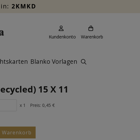
ein:
2KMKD
Kundenkonto
Warenkorb
htskarten
Blanko Vorlagen
ecycled) 15 X 11
x 1
Preis:
0,45 €
n Warenkorb