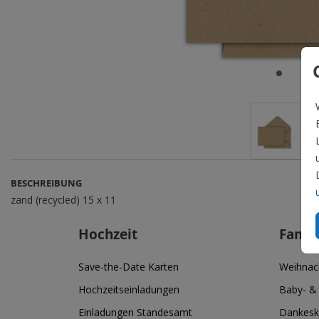
BESCHREIBUNG
zand (recycled) 15 x 11
Hochzeit
Famil
Save-the-Date Karten
Weihnac
Hochzeitseinladungen
Baby- &
Einladungen Standesamt
Dankesk