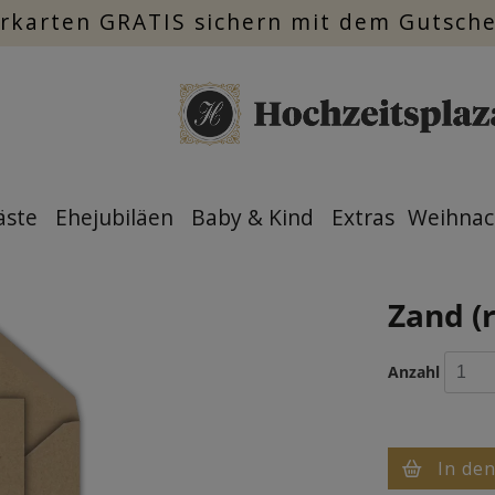
rkarten GRATIS sichern mit dem Gutsch
äste
Ehejubiläen
Baby & Kind
Extras
Weihnac
Zand (r
Anzahl
In de