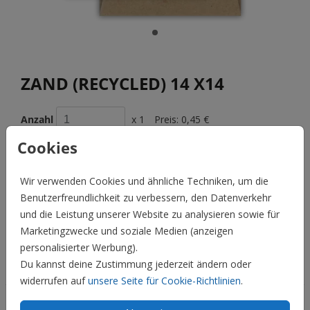
ZAND (RECYCLED) 14 X14
Anzahl
x 1
Preis:
0,45 €
Cookies
Wir verwenden Cookies und ähnliche Techniken, um die
BESCHREIBUNG
Benutzerfreundlichkeit zu verbessern, den Datenverkehr
zand (recycled) 14 x14
und die Leistung unserer Website zu analysieren sowie für
Marketingzwecke und soziale Medien (anzeigen
Preis:
0,45 €
für 1
personalisierter Werbung).
Du kannst deine Zustimmung jederzeit ändern oder
Hochzeit
widerrufen auf
unsere Seite für Cookie-Richtlinien
.
Familie & Feiertage