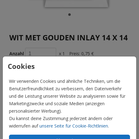
WIT MET GOUDEN INLAY 14 X 14
Anzahl
x 1
Preis:
0,75 €
Cookies
Wir verwenden Cookies und ähnliche Techniken, um die
BESCHREIBUNG
Benutzerfreundlichkeit zu verbessern, den Datenverkehr
Wit met gouden inlay 14 X 14
und die Leistung unserer Website zu analysieren sowie für
Marketingzwecke und soziale Medien (anzeigen
Preis:
0,75 €
für 1
personalisierter Werbung).
Du kannst deine Zustimmung jederzeit ändern oder
Hochzeit
widerrufen auf
unsere Seite für Cookie-Richtlinien
.
Familie & Feiertage