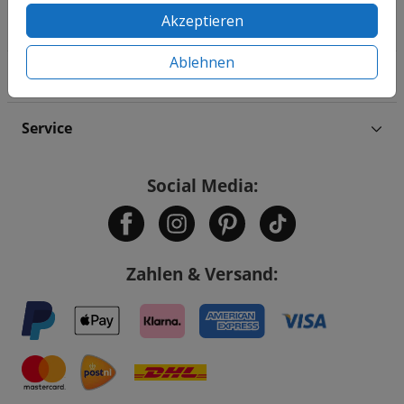
Akzeptieren
Familie & Feiertage
Ablehnen
Informationen
Service
Social Media:
Zahlen & Versand: