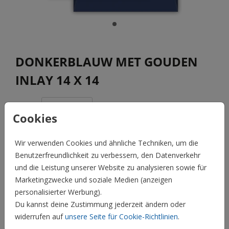
DONKERBLAUW MET GOUDEN
INLAY 14 X 14
Anzahl
x 1
Preis:
0,75 €
Cookies
Wir verwenden Cookies und ähnliche Techniken, um die
Benutzerfreundlichkeit zu verbessern, den Datenverkehr
BESCHREIBUNG
und die Leistung unserer Website zu analysieren sowie für
Donkerblauw met gouden inlay 14 X 14
Marketingzwecke und soziale Medien (anzeigen
Preis:
0,75 €
personalisierter Werbung).
für 1
Du kannst deine Zustimmung jederzeit ändern oder
Hochzeit
widerrufen auf
unsere Seite für Cookie-Richtlinien
.