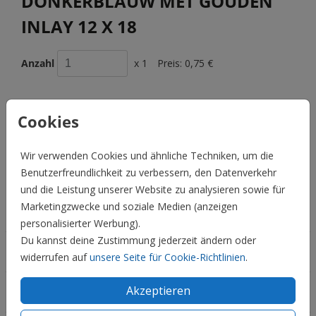
DONKERBLAUW MET GOUDEN
INLAY 12 X 18
Anzahl
x 1
Preis:
0,75 €
Cookies
BESCHREIBUNG
Donkerblauw met gouden inlay 12 X 18
Wir verwenden Cookies und ähnliche Techniken, um die
Benutzerfreundlichkeit zu verbessern, den Datenverkehr
Preis:
0,75 €
für 1
und die Leistung unserer Website zu analysieren sowie für
Marketingzwecke und soziale Medien (anzeigen
Hochzeit
personalisierter Werbung).
Du kannst deine Zustimmung jederzeit ändern oder
Familie & Feiertage
widerrufen auf
unsere Seite für Cookie-Richtlinien
.
Akzeptieren
Informationen