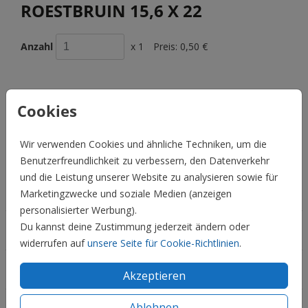
ROESTBRUIN 15,6 X 22
Anzahl
x 1
Preis:
0,50 €
Cookies
BESCHREIBUNG
roestbruin 15,6 x 22
Wir verwenden Cookies und ähnliche Techniken, um die
Preis:
0,50 €
Benutzerfreundlichkeit zu verbessern, den Datenverkehr
für 1
und die Leistung unserer Website zu analysieren sowie für
Hochzeit
Marketingzwecke und soziale Medien (anzeigen
personalisierter Werbung).
Du kannst deine Zustimmung jederzeit ändern oder
Familie & Feiertage
widerrufen auf
unsere Seite für Cookie-Richtlinien
.
Informationen
Akzeptieren
Ablehnen