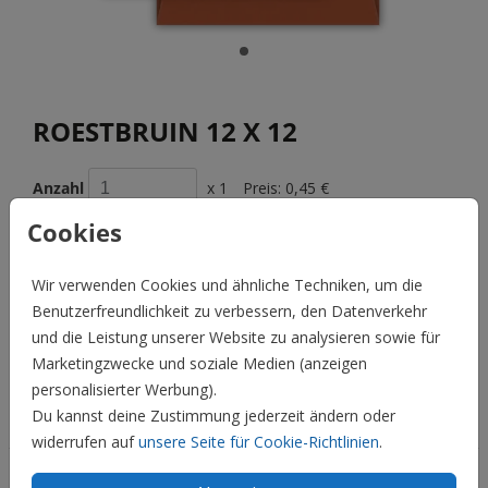
ROESTBRUIN 12 X 12
Anzahl
x 1
Preis:
0,45 €
Cookies
Wir verwenden Cookies und ähnliche Techniken, um die
BESCHREIBUNG
Benutzerfreundlichkeit zu verbessern, den Datenverkehr
roestbruin 12 x 12
und die Leistung unserer Website zu analysieren sowie für
Marketingzwecke und soziale Medien (anzeigen
Preis:
0,45 €
für 1
personalisierter Werbung).
Du kannst deine Zustimmung jederzeit ändern oder
Hochzeit
widerrufen auf
unsere Seite für Cookie-Richtlinien
.
Familie & Feiertage