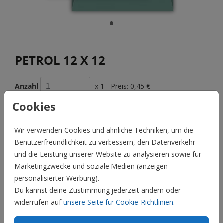
PETROL 12 X 12
Anzahl
x 1
Preis:
0,45 €
Cookies
Wir verwenden Cookies und ähnliche Techniken, um die
BESCHREIBUNG
Benutzerfreundlichkeit zu verbessern, den Datenverkehr
petrol 12 x 12
und die Leistung unserer Website zu analysieren sowie für
Marketingzwecke und soziale Medien (anzeigen
Preis:
0,45 €
für 1
personalisierter Werbung).
Du kannst deine Zustimmung jederzeit ändern oder
Hochzeit
widerrufen auf
unsere Seite für Cookie-Richtlinien
.
Familie & Feiertage