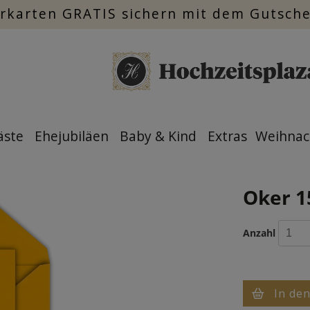
rkarten GRATIS sichern mit dem Gutsch
äste
Ehejubiläen
Baby & Kind
Extras
Weihnac
Oker 1
Anzahl
In de