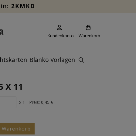
ein:
2KMKD
Kundenkonto
Warenkorb
htskarten
Blanko Vorlagen
5 X 11
x 1
Preis:
0,45 €
n Warenkorb