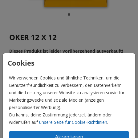
OKER 12 X 12
Dieses Produkt ist leider vorübergehend ausverkauft!
Cookies
Wenn du Fragen hast, nimm bitte Kontakt mit uns auf.
Wir verwenden Cookies und ähnliche Techniken, um die
BESCHREIBUNG
Benutzerfreundlichkeit zu verbessern, den Datenverkehr
oker 12 x 12
und die Leistung unserer Website zu analysieren sowie für
Preis:
0,45 €
für 1
Marketingzwecke und soziale Medien (anzeigen
personalisierter Werbung).
Hochzeit
Du kannst deine Zustimmung jederzeit ändern oder
widerrufen auf
unsere Seite für Cookie-Richtlinien
.
Familie & Feiertage
Akzeptieren