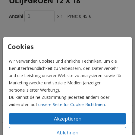
OLIJFGROEN 12 X 18
Anzahl
x 1
Preis:
0,45 €
Cookies
BESCHREIBUNG
olijfgroen 12 x 18
Wir verwenden Cookies und ähnliche Techniken, um die
Preis:
0,45 €
für 1
Benutzerfreundlichkeit zu verbessern, den Datenverkehr
und die Leistung unserer Website zu analysieren sowie für
Hochzeit
Marketingzwecke und soziale Medien (anzeigen
personalisierter Werbung).
Familie & Feiertage
Du kannst deine Zustimmung jederzeit ändern oder
widerrufen auf
unsere Seite für Cookie-Richtlinien
.
Informationen
Akzeptieren
Service
Ablehnen