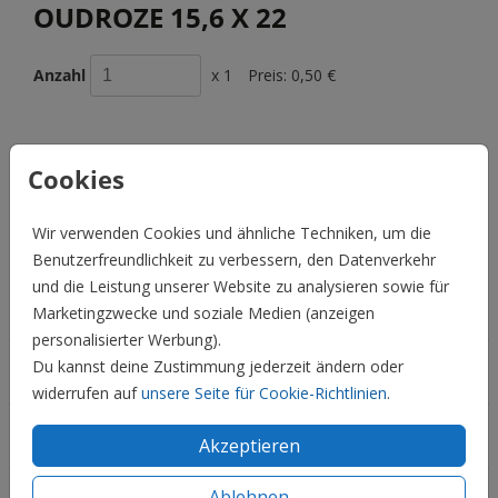
OUDROZE 15,6 X 22
Anzahl
x 1
Preis:
0,50 €
Cookies
BESCHREIBUNG
oudroze 15,6 x 22
Wir verwenden Cookies und ähnliche Techniken, um die
Preis:
0,50 €
Benutzerfreundlichkeit zu verbessern, den Datenverkehr
für 1
und die Leistung unserer Website zu analysieren sowie für
Hochzeit
Marketingzwecke und soziale Medien (anzeigen
personalisierter Werbung).
Du kannst deine Zustimmung jederzeit ändern oder
Familie & Feiertage
widerrufen auf
unsere Seite für Cookie-Richtlinien
.
Informationen
Akzeptieren
Ablehnen