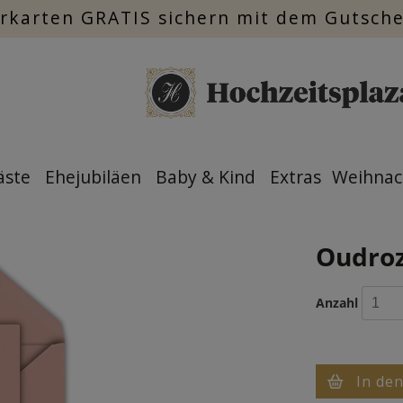
rkarten GRATIS sichern mit dem Gutsch
äste
Ehejubiläen
Baby & Kind
Extras
Weihnac
Oudroz
Anzahl
In de