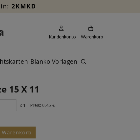
ein:
2KMKD
Kundenkonto
Warenkorb
htskarten
Blanko Vorlagen
e 15 X 11
x 1
Preis:
0,45 €
n Warenkorb