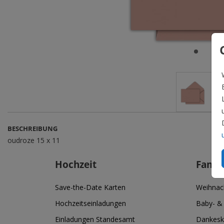
BESCHREIBUNG
oudroze 15 x 11
Hochzeit
Famil
Save-the-Date Karten
Weihnac
Hochzeitseinladungen
Baby- &
Einladungen Standesamt
Dankesk