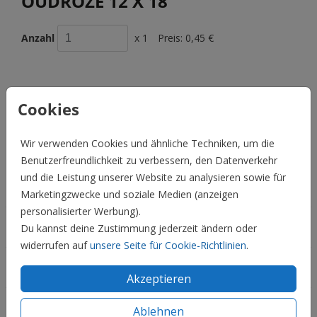
OUDROZE 12 X 18
Anzahl
x 1
Preis:
0,45 €
Cookies
BESCHREIBUNG
oudroze 12 x 18
Wir verwenden Cookies und ähnliche Techniken, um die
Preis:
0,45 €
für 1
Benutzerfreundlichkeit zu verbessern, den Datenverkehr
und die Leistung unserer Website zu analysieren sowie für
Hochzeit
Marketingzwecke und soziale Medien (anzeigen
personalisierter Werbung).
Familie & Feiertage
Du kannst deine Zustimmung jederzeit ändern oder
widerrufen auf
unsere Seite für Cookie-Richtlinien
.
Informationen
Akzeptieren
Service
Ablehnen