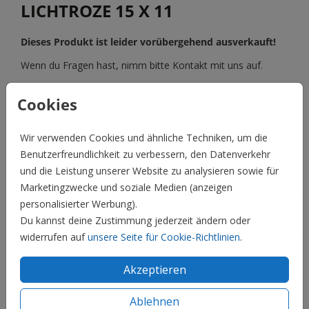
LICHTROZE 15 X 11
Dieses Produkt ist leider vorübergehend ausverkauft!
Wenn du Fragen hast, nimm bitte Kontakt mit uns auf.
Cookies
BESCHREIBUNG
lichtroze 15 x 11
Wir verwenden Cookies und ähnliche Techniken, um die
Preis:
0,45 €
für 1
Benutzerfreundlichkeit zu verbessern, den Datenverkehr
und die Leistung unserer Website zu analysieren sowie für
Hochzeit
Marketingzwecke und soziale Medien (anzeigen
personalisierter Werbung).
Familie & Feiertage
Du kannst deine Zustimmung jederzeit ändern oder
widerrufen auf
unsere Seite für Cookie-Richtlinien
.
Informationen
Akzeptieren
Service
Ablehnen