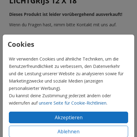
LICHTGRIJS 12 X 18
Dieses Produkt ist leider vorübergehend ausverkauft!
Wenn du Fragen hast, nimm bitte Kontakt mit uns auf.
BESCHREIBUNG
Cookies
lichtgrijs 12 x 18
Wir verwenden Cookies und ähnliche Techniken, um die
Preis:
0,45 €
für 1
Benutzerfreundlichkeit zu verbessern, den Datenverkehr
und die Leistung unserer Website zu analysieren sowie für
Hochzeit
Marketingzwecke und soziale Medien (anzeigen
personalisierter Werbung).
Familie & Feiertage
Du kannst deine Zustimmung jederzeit ändern oder
widerrufen auf
unsere Seite für Cookie-Richtlinien
.
Informationen
Akzeptieren
Service
Ablehnen