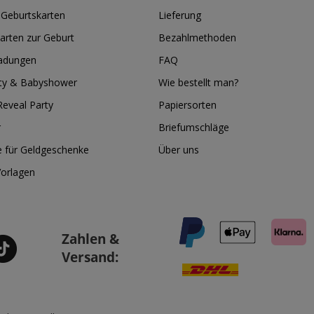
 Geburtskarten
Lieferung
arten zur Geburt
Bezahlmethoden
ladungen
FAQ
ty & Babyshower
Wie bestellt man?
eveal Party
Papiersorten
r
Briefumschläge
e für Geldgeschenke
Über uns
Vorlagen
Zahlen &
Versand: