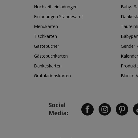
Hochzeitseinladungen
Baby- &
Einladungen Standesamt
Dankesk
Menükarten
Taufein
Tischkarten
Babypar
Gästebücher
Gender R
Gästebuchkarten
Kalende
Dankeskarten
Produkt
Gratulationskarten
Blanko 
Social
Media: