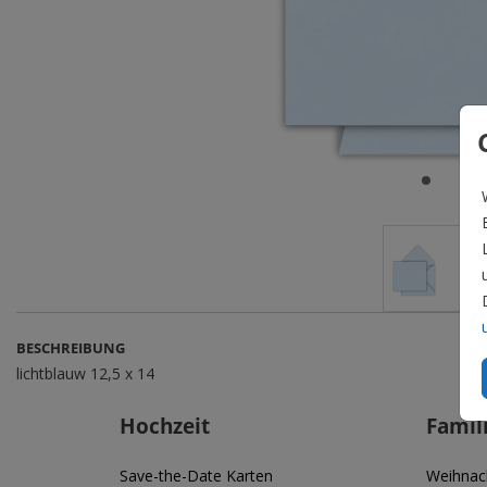
BESCHREIBUNG
lichtblauw 12,5 x 14
Hochzeit
Famil
Save-the-Date Karten
Weihnac