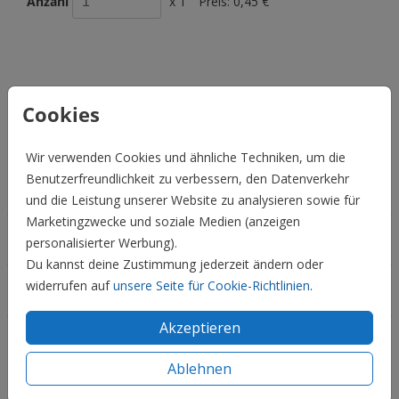
Anzahl
x 1
Preis:
0,45 €
BESCHREIBUNG
Cookies
lavendel 22 x 11
Preis:
0,45 €
für 1
Wir verwenden Cookies und ähnliche Techniken, um die
Benutzerfreundlichkeit zu verbessern, den Datenverkehr
Hochzeit
und die Leistung unserer Website zu analysieren sowie für
Marketingzwecke und soziale Medien (anzeigen
Familie & Feiertage
personalisierter Werbung).
Du kannst deine Zustimmung jederzeit ändern oder
widerrufen auf
unsere Seite für Cookie-Richtlinien
.
Informationen
Akzeptieren
Service
Ablehnen
Social Media: