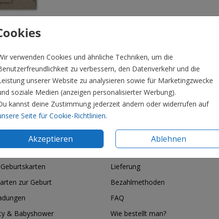
Cookies
Wir verwenden Cookies und ähnliche Techniken, um die
Benutzerfreundlichkeit zu verbessern, den Datenverkehr und die
Leistung unserer Website zu analysieren sowie für Marketingzwecke
Preis:
0,4
und soziale Medien (anzeigen personalisierter Werbung).
Du kannst deine Zustimmung jederzeit ändern oder widerrufen auf
unsere Seite für Cookie-Richtlinien
.
ie & Feiertage
Informationen
Akzeptieren
Ablehnen
htskarten
Widerrufsrecht
 Geburtskarten
Lieferung
arten zur Geburt
Bezahlmethoden
ladungen
FAQ
ty & Babyshower
Wie bestellt man?