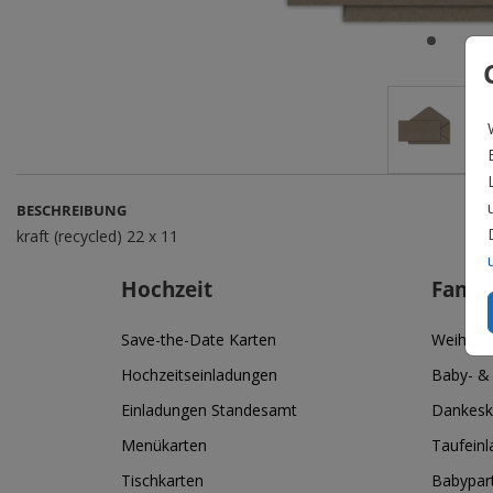
BESCHREIBUNG
kraft (recycled) 22 x 11
Hochzeit
Famil
Save-the-Date Karten
Weihnac
Hochzeitseinladungen
Baby- &
Einladungen Standesamt
Dankesk
Menükarten
Taufein
Tischkarten
Babypar