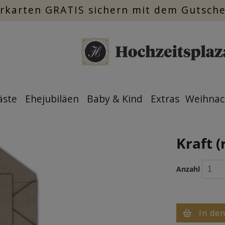
rkarten GRATIS sichern mit dem Gutsch
äste
Ehejubiläen
Baby & Kind
Extras
Weihnac
Kraft (
Anzahl
In de