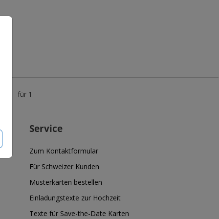
5 €
für 1
Service
Zum Kontaktformular
Für Schweizer Kunden
Musterkarten bestellen
Einladungstexte zur Hochzeit
Texte für Save-the-Date Karten