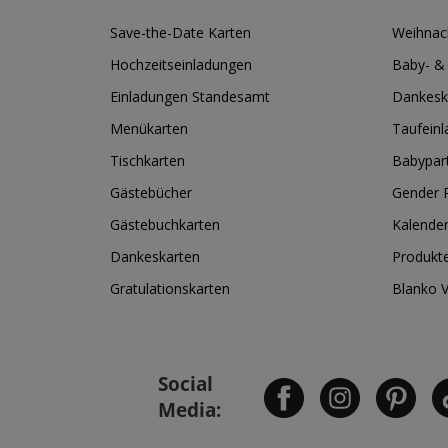
Save-the-Date Karten
Weihnac
Hochzeitseinladungen
Baby- &
Einladungen Standesamt
Dankesk
Menükarten
Taufein
Tischkarten
Babypar
Gästebücher
Gender R
Gästebuchkarten
Kalende
Dankeskarten
Produkt
Gratulationskarten
Blanko 
Social
Media: