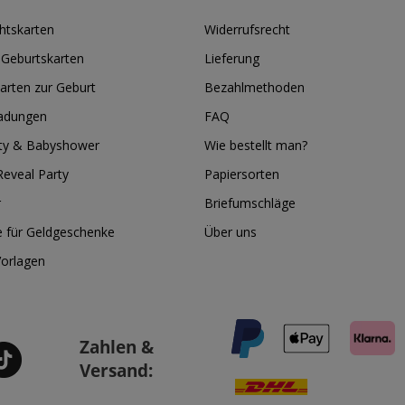
htskarten
Widerrufsrecht
 Geburtskarten
Lieferung
arten zur Geburt
Bezahlmethoden
ladungen
FAQ
ty & Babyshower
Wie bestellt man?
eveal Party
Papiersorten
r
Briefumschläge
e für Geldgeschenke
Über uns
Vorlagen
Zahlen &
Versand: