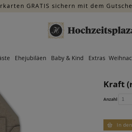
rkarten GRATIS sichern mit dem Gutsch
äste
Ehejubiläen
Baby & Kind
Extras
Weihnac
Kraft (
Anzahl
In de