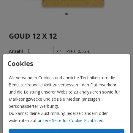
GOUD 12 X 12
Anzahl
x 1
Preis:
0,65 €
Cookies
Wir verwenden Cookies und ähnliche Techniken, um die
BESCHREIBUNG
Benutzerfreundlichkeit zu verbessern, den Datenverkehr
goud 12 x 12
und die Leistung unserer Website zu analysieren sowie für
Marketingzwecke und soziale Medien (anzeigen
Preis:
0,65 €
für 1
personalisierter Werbung).
Du kannst deine Zustimmung jederzeit ändern oder
Hochzeit
widerrufen auf
unsere Seite für Cookie-Richtlinien
.
Familie & Feiertage