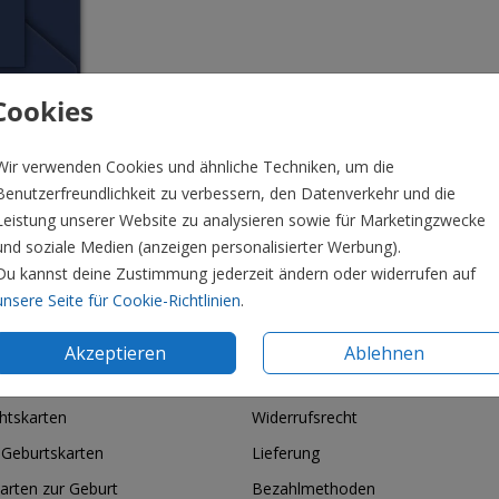
Cookies
Wir verwenden Cookies und ähnliche Techniken, um die
Benutzerfreundlichkeit zu verbessern, den Datenverkehr und die
Leistung unserer Website zu analysieren sowie für Marketingzwecke
und soziale Medien (anzeigen personalisierter Werbung).
Du kannst deine Zustimmung jederzeit ändern oder widerrufen auf
Preis:
0,5
unsere Seite für Cookie-Richtlinien
.
Akzeptieren
Ablehnen
ie & Feiertage
Informationen
htskarten
Widerrufsrecht
 Geburtskarten
Lieferung
arten zur Geburt
Bezahlmethoden