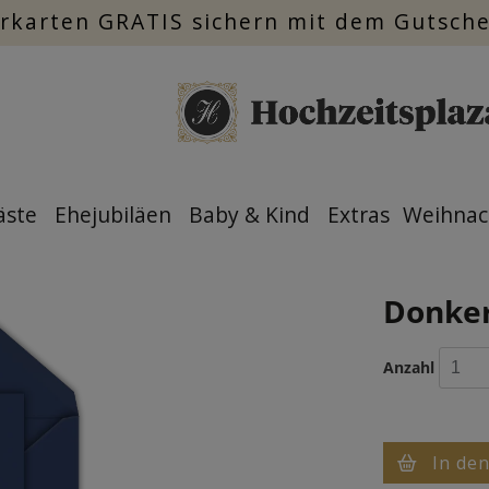
rkarten GRATIS sichern mit dem Gutsch
äste
Ehejubiläen
Baby & Kind
Extras
Weihnac
Donker
Anzahl
In de