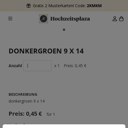
Gratis 2 Musterkarten! Code:
2KMKM
DONKERGROEN 9 X 14
Anzahl
x 1
Preis:
0,45 €
BESCHREIBUNG
donkergroen 9 x 14
Preis:
0,45 €
für 1
Hochzeit