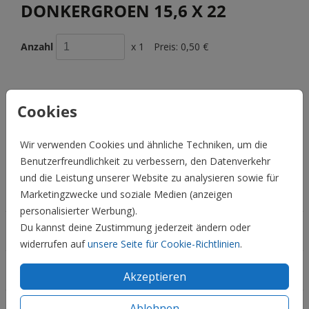
DONKERGROEN 15,6 X 22
Anzahl
x 1
Preis:
0,50 €
Cookies
BESCHREIBUNG
donkergroen 15,6 x 22
Wir verwenden Cookies und ähnliche Techniken, um die
Preis:
0,50 €
Benutzerfreundlichkeit zu verbessern, den Datenverkehr
für 1
und die Leistung unserer Website zu analysieren sowie für
Hochzeit
Marketingzwecke und soziale Medien (anzeigen
personalisierter Werbung).
Du kannst deine Zustimmung jederzeit ändern oder
Familie & Feiertage
widerrufen auf
unsere Seite für Cookie-Richtlinien
.
Informationen
Akzeptieren
Ablehnen