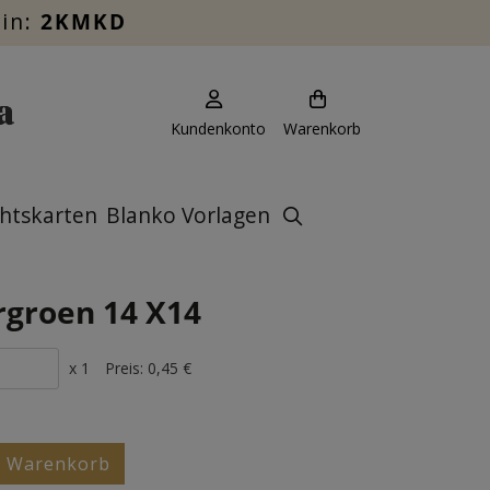
ein:
2KMKD
Kundenkonto
Warenkorb
htskarten
Blanko Vorlagen
groen 14 X14
x 1
Preis:
0,45 €
n Warenkorb