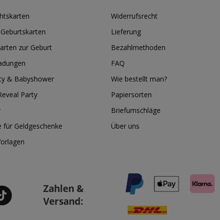
htskarten
Widerrufsrecht
 Geburtskarten
Lieferung
arten zur Geburt
Bezahlmethoden
ladungen
FAQ
ty & Babyshower
Wie bestellt man?
eveal Party
Papiersorten
r
Briefumschläge
e für Geldgeschenke
Über uns
Vorlagen
Zahlen &
Versand: