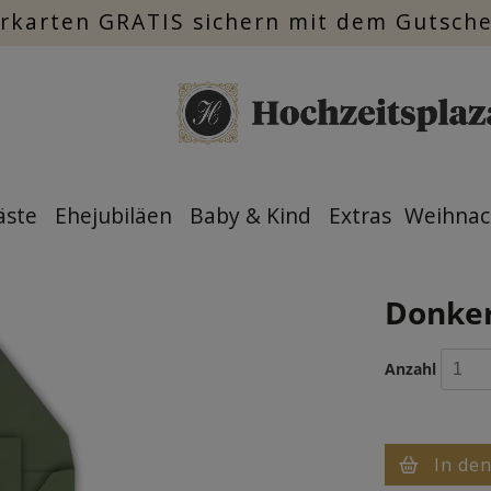
rkarten GRATIS sichern mit dem Gutsch
äste
Ehejubiläen
Baby & Kind
Extras
Weihnac
Donker
Anzahl
In de