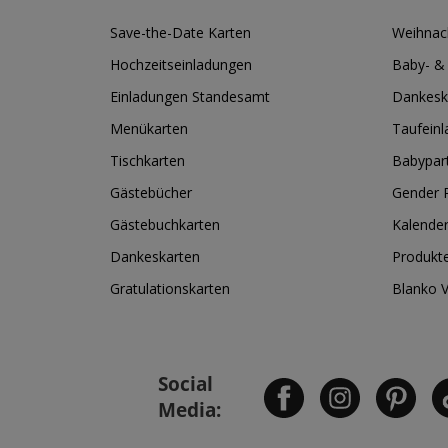
Save-the-Date Karten
Weihnac
Hochzeitseinladungen
Baby- &
Einladungen Standesamt
Dankesk
Menükarten
Taufein
Tischkarten
Babypar
Gästebücher
Gender R
Gästebuchkarten
Kalende
Dankeskarten
Produkt
Gratulationskarten
Blanko 
Social
Media: