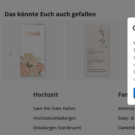
Das könnte Euch auch gefallen
Hochzeit
Famil
Save-the-Date Karten
Weihnac
Hochzeitseinladungen
Baby- &
Einladungen Standesamt
Dankesk