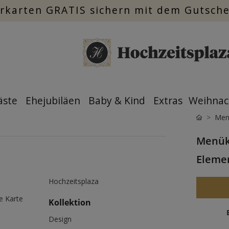
rkarten GRATIS sichern mit dem Gutsch
äste
Ehejubiläen
Baby & Kind
Extras
Weihnac
Men
Menüka
Eleme
Hochzeitsplaza
e Karte
Kollektion
Design