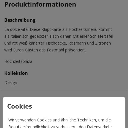
Produktinformationen
Beschreibung
La dolce vita! Diese Klappkarte als Hochzeitsmenü kommt
als italienisch gedeckter Tisch daher. Mit einer Schiefertafel
und rot weiß karierter Tischdecke, Rosmarin und Zitronen
wird Euren Gästen das Festmahl präsentiert.
Hochzeitsplaza
Kollektion
Design
Das könnte Euch auch gefallen
Cookies
Wir verwenden Cookies und ähnliche Techniken, um die
Benutzerfreundlichkeit zu verbessern, den Datenverkehr