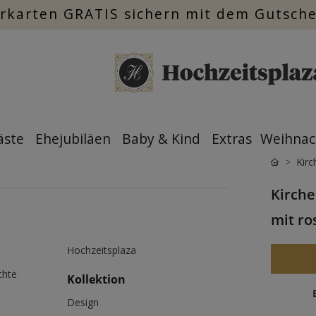
rkarten GRATIS sichern mit dem Gutsch
äste
Ehejubiläen
Baby & Kind
Extras
Weihnac
Kirc
Kirche
mit ro
Hochzeitsplaza
chte
Kollektion
Design