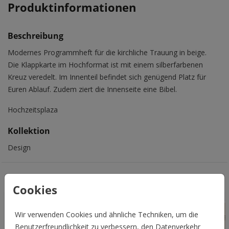
Produktinformationen
Beschreibung
Modernes Programmheft für die kirchliche Trauung in beige.
Die Klappkarte im Hochformat ist mit einem silberfarbenen
Kreuz veredelt. Im Innenteil befindet sich genügend Platz für
Euren Ablauf. Zudem ziert die Innenseite eine Bibel.
Hochzeitsplaza
Kollektion
Design
Das könnte Euch auch gefallen
Cookies
Wir verwenden Cookies und ähnliche Techniken, um die
Benutzerfreundlichkeit zu verbessern, den Datenverkehr