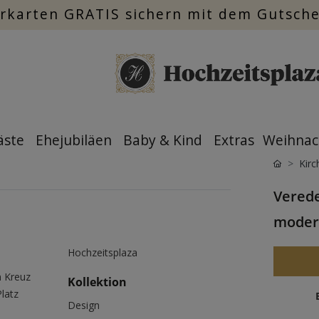
rkarten GRATIS sichern mit dem Gutsch
äste
Ehejubiläen
Baby & Kind
Extras
Weihnac
Kirc
Verede
moder
Hochzeitsplaza
m Kreuz
Kollektion
Platz
Design