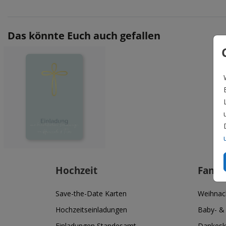
Das könnte Euch auch gefallen
Hochzeit
Famil
Save-the-Date Karten
Weihnac
Hochzeitseinladungen
Baby- &
Einladungen Standesamt
Dankesk