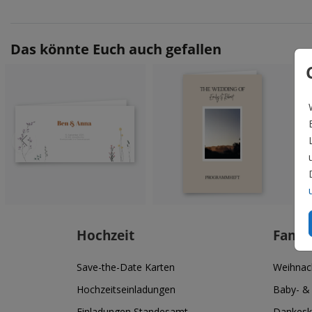
Das könnte Euch auch gefallen
Hochzeit
Famil
Save-the-Date Karten
Weihnac
Hochzeitseinladungen
Baby- &
Einladungen Standesamt
Dankesk