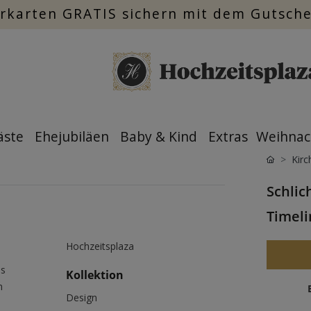
rkarten GRATIS sichern mit dem Gutsch
äste
Ehejubiläen
Baby & Kind
Extras
Weihnac
Kirc
Schlic
Timeli
Hochzeitsplaza
us
Kollektion
m
Design