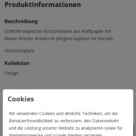
Produktinformationen
Beschreibung
Schlichte bayrische Hochzeitskarte aus Kraftpapier mit
blauen Brezen. Brezen ist übrigens bayrisch für Brezeln.
Hochzeitsplaza
Kollektion
Design
Das könnte Euch auch gefallen
Cookies
Wir verwenden Cookies und ähnliche Techniken, um die
Benutzerfreundlichkeit zu verbessern, den Datenverkehr
und die Leistung unserer Website zu analysieren sowie für
Marketingzwecke und soziale Medien (anzeigen