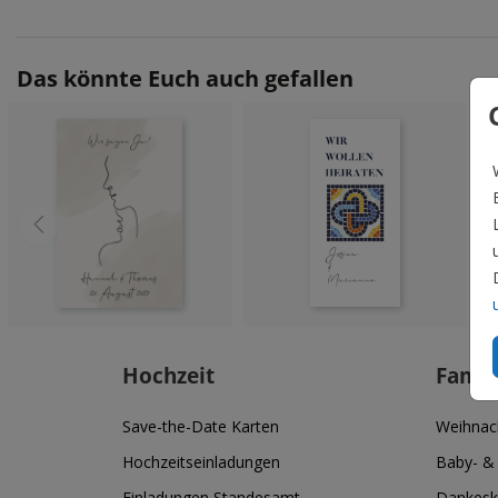
Das könnte Euch auch gefallen
Hochzeit
Famil
Save-the-Date Karten
Weihnac
Hochzeitseinladungen
Baby- &
Einladungen Standesamt
Dankesk