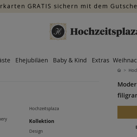
rkarten GRATIS sichern mit dem Gutsch
äste
Ehejubiläen
Baby & Kind
Extras
Weihnac
Hoch
Moder
filigr
Hochzeitsplaza
nery
Kollektion
Design