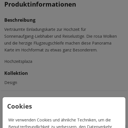
Produktinformationen
Beschreibung
Verträumte Einladungskarte zur Hochzeit für
Sonnenaufgang-Liebhaber und Reiselustige. Die rosa Wolken
und die herzige Flugzeugschleife machen diese Panorama
Karte im Hochformat zu etwas ganz Besonderem.
Hochzeitsplaza
Kollektion
Design
Das könnte Euch auch gefallen
Cookies
Wir verwenden Cookies und ähnliche Techniken, um die
Benutzerfreundlichkeit zu verbessern, den Datenverkehr