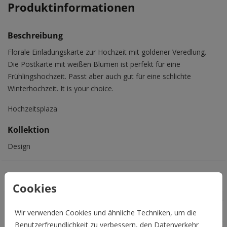
Produktinformationen
Beschreibung
Florale Einladungskarte zur Hochzeit mit goldener Veredlung.
Die Postkarte mit weißen Blumen ist perfekt für eine
Frühlingshochzeit. Passt aber auch gut für eine schlichte
Winterhochzeit. It is your choice.
Hochzeitsplaza
Kollektion
Design
Das könnte Euch auch gefallen
Cookies
Wir verwenden Cookies und ähnliche Techniken, um die
Benutzerfreundlichkeit zu verbessern, den Datenverkehr