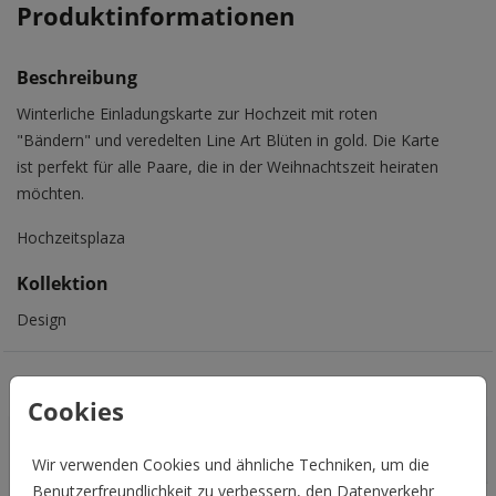
Produktinformationen
Beschreibung
Winterliche Einladungskarte zur Hochzeit mit roten
"Bändern" und veredelten Line Art Blüten in gold. Die Karte
ist perfekt für alle Paare, die in der Weihnachtszeit heiraten
möchten.
Hochzeitsplaza
Kollektion
Design
Das könnte Euch auch gefallen
Cookies
Wir verwenden Cookies und ähnliche Techniken, um die
Benutzerfreundlichkeit zu verbessern, den Datenverkehr