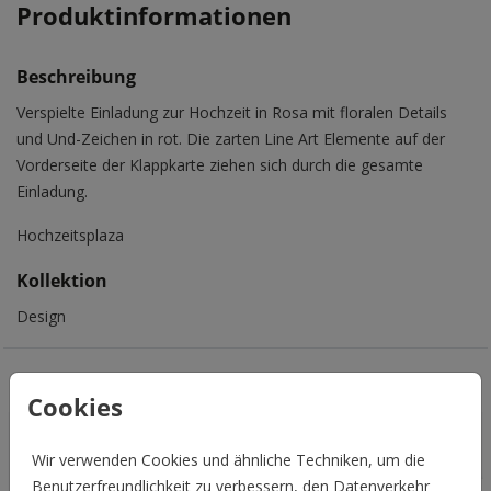
Produktinformationen
Beschreibung
Verspielte Einladung zur Hochzeit in Rosa mit floralen Details
und Und-Zeichen in rot. Die zarten Line Art Elemente auf der
Vorderseite der Klappkarte ziehen sich durch die gesamte
Einladung.
Hochzeitsplaza
Kollektion
Design
Das könnte Euch auch gefallen
Cookies
Wir verwenden Cookies und ähnliche Techniken, um die
Benutzerfreundlichkeit zu verbessern, den Datenverkehr