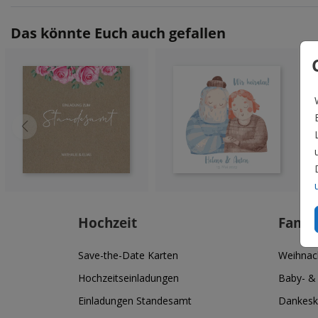
Das könnte Euch auch gefallen
Hochzeit
Famil
Save-the-Date Karten
Weihnac
Hochzeitseinladungen
Baby- &
Einladungen Standesamt
Dankesk