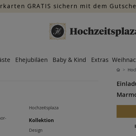
rkarten GRATIS sichern mit dem Gutsch
äste
Ehejubiläen
Baby & Kind
Extras
Weihnac
Hoch
Einlad
Marmo
Hochzeitsplaza
mor-
Kollektion
Design