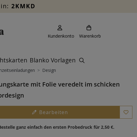
ein:
2KMKD
Kundenkonto
Warenkorb
htskarten
Blanko Vorlagen
zeitseinladungen
Design
ungskarte mit Folie veredelt im schicken
rdesign
Bearbeiten
Bestelle ganz einfach den ersten Probedruck für
2,50 €
.