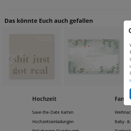
Das könnte Euch auch gefallen
Hochzeit
Famil
Save-the-Date Karten
Weihnac
Hochzeitseinladungen
Baby- &
Einladungen Standesamt
Dankesk