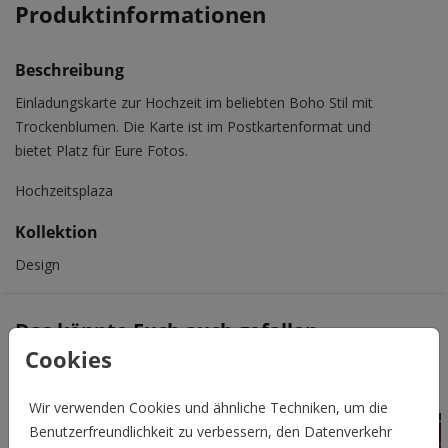
Produktinformationen
Beschreibung
Einladungskarte zur Hochzeit im beliebten Boho Stil mit
Trockenblumen. Die Karte ist im Postkartenformat und
bietet Platz für Eure Fotos.
Hochzeitsplaza
Kollektion
Design
Das könnte Euch auch gefallen
Cookies
Veredelbar
Wir verwenden Cookies und ähnliche Techniken, um die
Benutzerfreundlichkeit zu verbessern, den Datenverkehr